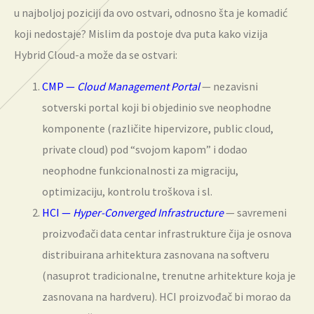
u najboljoj poziciji da ovo ostvari, odnosno šta je komadić
koji nedostaje? Mislim da postoje dva puta kako vizija
Hybrid Cloud-a može da se ostvari:
CMP —
Cloud Management Portal
— nezavisni
sotverski portal koji bi objedinio sve neophodne
komponente (različite hipervizore, public cloud,
private cloud) pod “svojom kapom” i dodao
neophodne funkcionalnosti za migraciju,
optimizaciju, kontrolu troškova i sl.
HCI —
Hyper-Converged Infrastructure
— savremeni
proizvođači data centar infrastrukture čija je osnova
distribuirana arhitektura zasnovana na softveru
(nasuprot tradicionalne, trenutne arhitekture koja je
zasnovana na hardveru). HCI proizvođač bi morao da