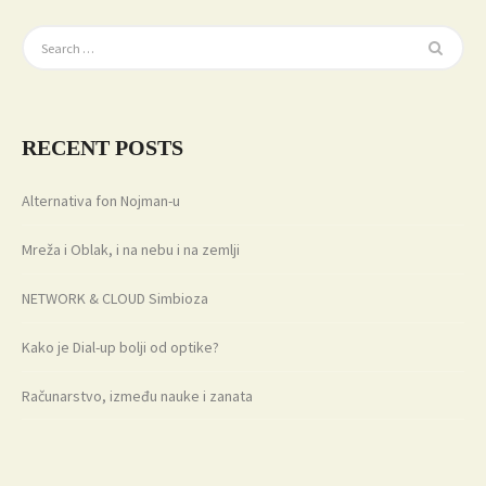
RECENT POSTS
Alternativa fon Nojman-u
Mreža i Oblak, i na nebu i na zemlji
NETWORK & CLOUD Simbioza
Kako je Dial-up bolji od optike?
Računarstvo, između nauke i zanata