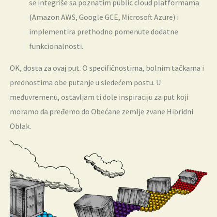
se integriše sa poznatim public cloud platformama
(Amazon AWS, Google GCE, Microsoft Azure) i
implementira prethodno pomenute dodatne
funkcionalnosti.
OK, dosta za ovaj put. O specifičnostima, bolnim tačkama i
prednostima obe putanje u sledećem postu. U
međuvremenu, ostavljam ti dole inspiraciju za put koji
moramo da pređemo do Obećane zemlje zvane Hibridni
Oblak.