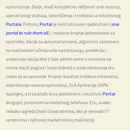
opterećenje. Dalje, imaš kompletnu vidljivost svih resursa,
operativnog statusa, iskorišćenja i troškova sa intuitivnog
Portala
. Pritom,
Portal
je centralizovan i jedinstven (
one
portal to rule them all
)
, i naravno krajnje jednostavan za
upotrebu. Akcije su automatizovane, algoritmi zasnovani
na mašinskom učenju vrše optimizaciju, predikciju i
preporuke akcija dok ti kao admin samo s vremena na
vreme baciš pogled i lenjo klikneš u znak odobrenja šta
treba da se sprovede. Krajnji rezultat:troškovi minimalni,
iskorišćenje resursa optimalno, SLA Aplikacija 100%
ispunjen, a ti sa plaže kroz jedinstveni i intuitivni
Portal
diriguješ procesom sa mobilnog telefona. Eto, ovako
nekako izgleda život cloud admina, ako je verovati IT
vendorima i njihovoj marketinškoj mašineriji.