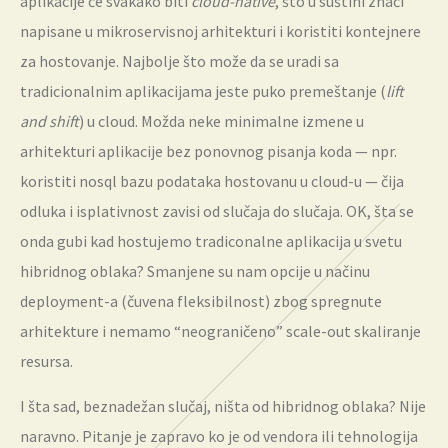
aplikacije će svakako biti
cloud-native
, što u suštini znači
napisane u mikroservisnoj arhitekturi i koristiti kontejnere
za hostovanje. Najbolje što može da se uradi sa
tradicionalnim aplikacijama jeste puko premeštanje (
lift
and shift
) u cloud. Možda neke minimalne izmene u
arhitekturi aplikacije bez ponovnog pisanja koda — npr.
koristiti nosql bazu podataka hostovanu u cloud-u — čija
odluka i isplativnost zavisi od slučaja do slučaja. OK, šta se
onda gubi kad hostujemo tradiconalne aplikacija u svetu
hibridnog oblaka? Smanjene su nam opcije u načinu
deployment-a (čuvena fleksibilnost) zbog spregnute
arhitekture i nemamo “neograničeno” scale-out skaliranje
resursa.
I šta sad, beznadežan slučaj, ništa od hibridnog oblaka? Nije
naravno. Pitanje je zapravo ko je od vendora ili tehnologija