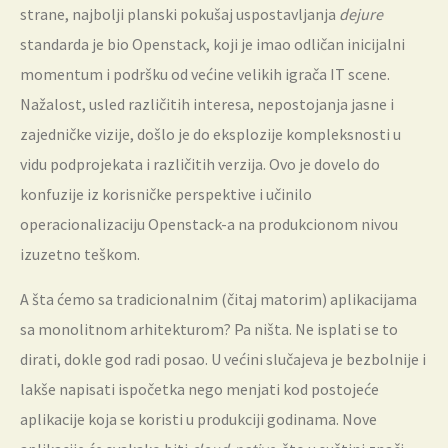
strane, najbolji planski pokušaj uspostavljanja
dejure
standarda je bio Openstack, koji je imao odličan inicijalni
momentum i podršku od većine velikih igrača IT scene.
Nažalost, usled različitih interesa, nepostojanja jasne i
zajedničke vizije, došlo je do eksplozije kompleksnosti u
vidu podprojekata i različitih verzija. Ovo je dovelo do
konfuzije iz korisničke perspektive i učinilo
operacionalizaciju Openstack-a na produkcionom nivou
izuzetno teškom.
A šta ćemo sa tradicionalnim (čitaj matorim) aplikacijama
sa monolitnom arhitekturom? Pa ništa. Ne isplati se to
dirati, dokle god radi posao. U većini slučajeva je bezbolnije i
lakše napisati ispočetka nego menjati kod postojeće
aplikacije koja se koristi u produkciji godinama. Nove