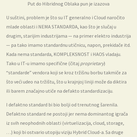
Put do Hibridnog Oblaka pun je izazova
U suštini, problem je što su IT generalno i Cloud naročito
mlade oblasti i NEMA STANDARDA, kao što je slučaj u
drugim, starijim industrijama — na primer elektro industrija
— pa tako imamo standardnu utičnicu, napon, prekidače itd.
Kada nema standarda, KOMPLEKSNOST i HAOS vladaju.
Tako u IT-u imamo specifične (čitaj
proprietary
)
“standarde” vendora koji se kroz tržišnu borbu takmiče za
što veći udeo na tržištu, što u krajnjoj liniji može da diktira
ili barem značajno utiče na defakto standardizaciju.
I defaktno standard bi bio bolji od trenutnog šarenila.
Defaktno standard ne postoji jer nema dominantog igrača
iz svih neophodnih oblasti (virtuelizacija, cloud, storage,
…) koji bi ostvario utopiju viziju Hybrid Cloud-a. Sa druge