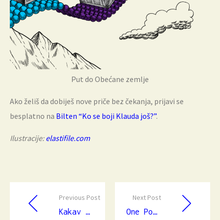
Put do Obećane zemlje
Ako želiš da dobiješ nove priče bez čekanja, prijavi se
besplatno na
Bilten “Ko se boji Klauda još?”
.
Ilustracije:
elastifile.com
Previous Post
Next Post
Kakav deda takav unuk — Mainframe i Cloud računarstvo
One Portal to rule them all