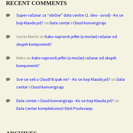
RECENT COMMENTS
Super-računar za “obične” data centre (1. deo - uvod) - Ko se
boji Klauda još?
on
Data centar i Cloud konvergiraju
Goran Martić
on
Kako napraviti jeftin (a moćan) računar od
skupih komponenti?
Neko
on
Kako napraviti jeftin (a moćan) računar od skupih
komponenti?
Sve se seli u Cloud! Ili ipak ne? - Ko se boji Klauda još?
on
Data
centar i Cloud konvergiraju
Data centar i Cloud konvergiraju - Ko se boji Klauda još?
on
Data Centar kompleksnost šteti Poslovanju