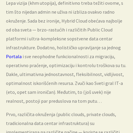
Lepa vizija (khm utopija), definitivno treba težiti ovome, s
tim što nijedan admin ne uživa ni izbliza ovakvo radno
okruženje. Sada bez ironije, Hybrid Cloud obećava najbolje
od oba sveta — brzo-rastućih i različitih Public Cloud
platformi i ultra-kompleksne sopstvene data centar
infrastrukture. Dodatno, holističko upravljanje sa jednog
Portala
i sve neophodne funkcionalnosti za migraciju,
operativno praćenje, optimizaciju i kontrolu troškova su tu.
Dakle, ultimativna jednostavnost, fleksibilnost, vidljivost,
optimalnost iskorišćenih resursa. Zvuči kao Sveti gral IT-a
(eto, opet sam ironičan). Međutim, to (još uvek) nije
realnost, postoji par preduslova na tom putu…
Prvo, različita okruženja (public clouds, private clouds,
tradicionalna data centar infrastruktura) su
implementirana na različite načine — koriste se različiti