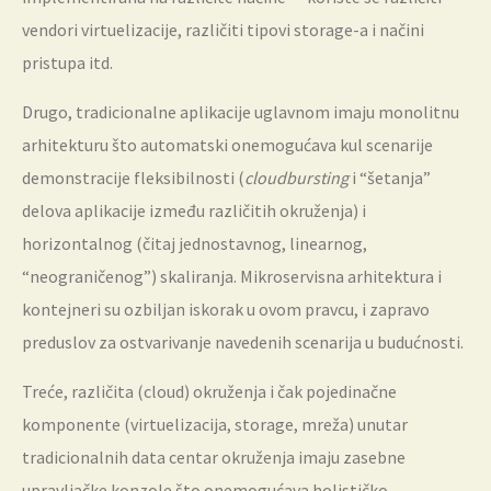
vendori virtuelizacije, različiti tipovi storage-a i načini
pristupa itd.
Drugo, tradicionalne aplikacije uglavnom imaju monolitnu
arhitekturu što automatski onemogućava kul scenarije
demonstracije fleksibilnosti (
cloudbursting
i “šetanja”
delova aplikacije između različitih okruženja) i
horizontalnog (čitaj jednostavnog, linearnog,
“neograničenog”) skaliranja. Mikroservisna arhitektura i
kontejneri su ozbiljan iskorak u ovom pravcu, i zapravo
preduslov za ostvarivanje navedenih scenarija u budućnosti.
Treće, različita (cloud) okruženja i čak pojedinačne
komponente (virtuelizacija, storage, mreža) unutar
tradicionalnih data centar okruženja imaju zasebne
upravljačke konzole što onemogućava holističko