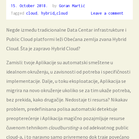
15. October 2018.
2.
by
Goran Martić
December
Tagged
cloud
,
hybrid_cloud
Leave a comment
2018.
Negde između tradicionalne Data Centar infrastrukture i
Public Cloud platformi leži Obećana zemlja zvana Hybrid
Cloud. Šta je zapravo Hybrid Cloud?
Zamisli: tvoje Aplikacije su automatski smeštene u
idealnom okruženju, u zavisnosti od potreba i specifičnosti
implementacije. Dalje, u toku eksploatacije, Aplikacija se
migrira na novo okruženje ukoliko se za tim ukaže potreba,
bez prekida, kako drugačije. Nedostaje ti resursa? Nikakav
problem, predefinisana polisa automatski detektuje
preopterećenje i Aplikacija magično pozajmljuje resurse
čuvenom tehnikom
cloudbursting
-a od adekvatnog public
cloud-a, i to naravno samo privremeno dok traje povećano