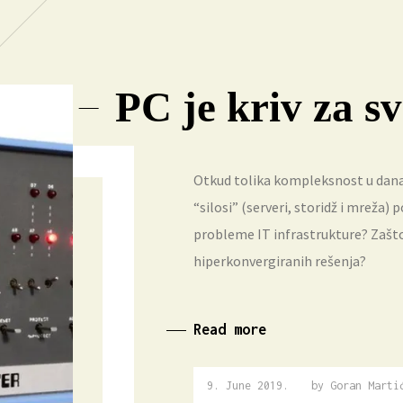
PC je kriv za s
Otkud tolika kompleksnost u dana
“silosi” (serveri, storidž i mreža) 
probleme IT infrastrukture? Zašto 
hiperkonvergiranih rešenja?
Read more
9. June 2019.
9.
by
Goran Marti
June