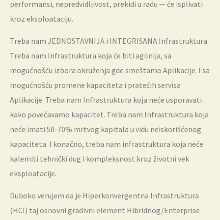
performansi, nepredvidljivost, prekidi u radu — će isplivati
kroz eksploataciju.
Treba nam JEDNOSTAVNIJA i INTEGRISANA Infrastruktura.
Treba nam Infrastruktura koja će biti agilnija, sa
mogućnošću izbora okruženja gde smeštamo Aplikacije. I sa
mogućnošću promene kapaciteta i pratećih servisa
Aplikacije. Treba nam Infrastruktura koja neće usporavati
kako povećavamo kapacitet. Treba nam Infrastruktura koja
neće imati 50-70% mrtvog kapitala u vidu neiskorišćenog
kapaciteta. I konačno, treba nam infrastruktura koja neće
kalemiti tehnički dug i kompleksnost kroz životni vek
eksploatacije.
Duboko verujem da je Hiperkonvergentna Infrastruktura
(HCI) taj osnovni gradivni element Hibridnog/Enterprise