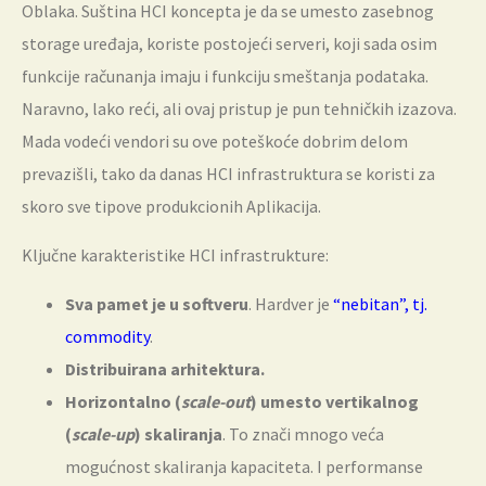
Oblaka. Suština HCI koncepta je da se umesto zasebnog
storage uređaja, koriste postojeći serveri, koji sada osim
funkcije računanja imaju i funkciju smeštanja podataka.
Naravno, lako reći, ali ovaj pristup je pun tehničkih izazova.
Mada vodeći vendori su ove poteškoće dobrim delom
prevazišli, tako da danas HCI infrastruktura se koristi za
skoro sve tipove produkcionih Aplikacija.
Ključne karakteristike HCI infrastrukture:
Sva pamet je u softveru
. Hardver je
“nebitan”, tj.
commodity
.
Distribuirana arhitektura.
Horizontalno (
scale-out
) umesto vertikalnog
(
scale-up
) skaliranja
. To znači mnogo veća
mogućnost skaliranja kapaciteta. I performanse