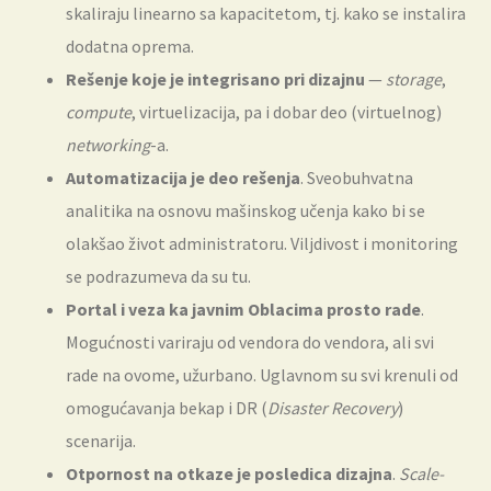
skaliraju linearno sa kapacitetom, tj. kako se instalira
dodatna oprema.
Rešenje koje je integrisano pri dizajnu
—
storage
,
compute
, virtuelizacija, pa i dobar deo (virtuelnog)
networking
-a.
Automatizacija je deo rešenja
. Sveobuhvatna
analitika na osnovu mašinskog učenja kako bi se
olakšao život administratoru. Viljdivost i monitoring
se podrazumeva da su tu.
Portal i veza ka javnim Oblacima prosto rade
.
Mogućnosti variraju od vendora do vendora, ali svi
rade na ovome, užurbano. Uglavnom su svi krenuli od
omogućavanja bekap i DR (
Disaster Recovery
)
scenarija.
Otpornost na otkaze je posledica dizajna
.
Scale-