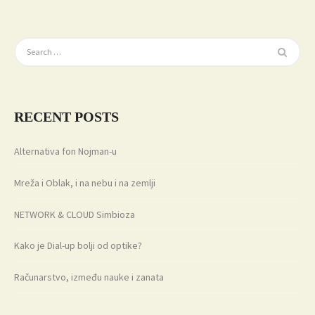
RECENT POSTS
Alternativa fon Nojman-u
Mreža i Oblak, i na nebu i na zemlji
NETWORK & CLOUD Simbioza
Kako je Dial-up bolji od optike?
Računarstvo, između nauke i zanata