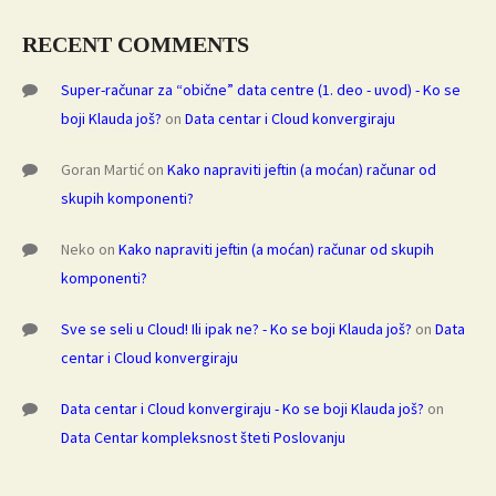
RECENT COMMENTS
Super-računar za “obične” data centre (1. deo - uvod) - Ko se
boji Klauda još?
on
Data centar i Cloud konvergiraju
Goran Martić
on
Kako napraviti jeftin (a moćan) računar od
skupih komponenti?
Neko
on
Kako napraviti jeftin (a moćan) računar od skupih
komponenti?
Sve se seli u Cloud! Ili ipak ne? - Ko se boji Klauda još?
on
Data
centar i Cloud konvergiraju
Data centar i Cloud konvergiraju - Ko se boji Klauda još?
on
Data Centar kompleksnost šteti Poslovanju