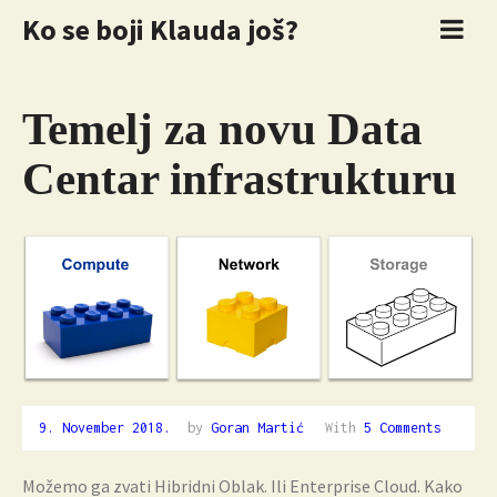
Ko se boji Klauda još?
Temelj za novu Data
Centar infrastrukturu
9. November 2018.
2.
by
Goran Martić
With
5 Comments
December
2018.
Možemo ga zvati Hibridni Oblak. Ili Enterprise Cloud. Kako