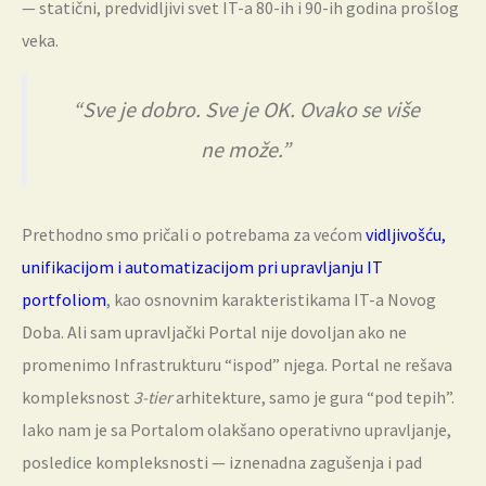
— statični, predvidljivi svet IT-a 80-ih i 90-ih godina prošlog
veka.
“Sve je dobro. Sve je OK. Ovako se više
ne može.”
Prethodno smo pričali o potrebama za većom
vidljivošću,
unifikacijom i automatizacijom pri upravljanju IT
portfoliom
, kao osnovnim karakteristikama IT-a Novog
Doba. Ali sam upravljački Portal nije dovoljan ako ne
promenimo Infrastrukturu “ispod” njega. Portal ne rešava
kompleksnost
3-tier
arhitekture, samo je gura “pod tepih”.
Iako nam je sa Portalom olakšano operativno upravljanje,
posledice kompleksnosti — iznenadna zagušenja i pad