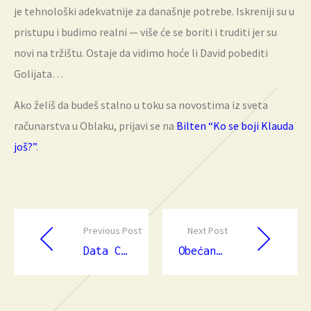
je tehnološki adekvatnije za današnje potrebe. Iskreniji su u
pristupu i budimo realni — više će se boriti i truditi jer su
novi na tržištu. Ostaje da vidimo hoće li David pobediti
Golijata…
Ako želiš da budeš stalno u toku sa novostima iz sveta
računarstva u Oblaku, prijavi se na
Bilten “Ko se boji Klauda
još?”
.
Previous Post
Next Post
Data Centar kompleksnost šteti Poslovanju
Obećanje Hibridnog Oblaka zvanog Enterprise Cloud