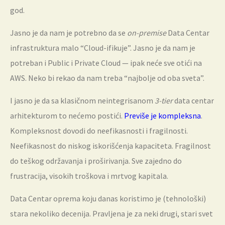
god.
Jasno je da nam je potrebno da se
on-premise
Data Centar
infrastruktura malo “Cloud-ifikuje”. Jasno je da nam je
potreban i Public i Private Cloud — ipak neće sve otići na
AWS. Neko bi rekao da nam treba “najbolje od oba sveta”.
I jasno je da sa klasičnom neintegrisanom
3-tier
data centar
arhitekturom to nećemo postići.
Previše je kompleksna
.
Kompleksnost dovodi do neefikasnosti i fragilnosti.
Neefikasnost do niskog iskorišćenja kapaciteta. Fragilnost
do teškog održavanja i proširivanja. Sve zajedno do
frustracija, visokih troškova i mrtvog kapitala.
Data Centar oprema koju danas koristimo je (tehnološki)
stara nekoliko decenija. Pravljena je za neki drugi, stari svet