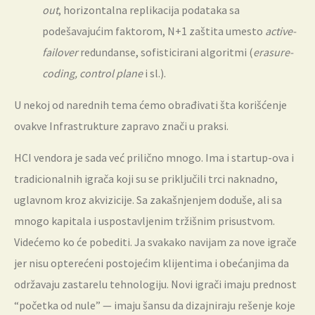
out
, horizontalna replikacija podataka sa
podešavajućim faktorom, N+1 zaštita umesto
active-
failover
redundanse, sofisticirani algoritmi (
erasure-
coding, control plane
i sl.).
U nekoj od narednih tema ćemo obrađivati šta korišćenje
ovakve Infrastrukture zapravo znači u praksi.
HCI vendora je sada već prilično mnogo. Ima i startup-ova i
tradicionalnih igrača koji su se priključili trci naknadno,
uglavnom kroz akvizicije. Sa zakašnjenjem doduše, ali sa
mnogo kapitala i uspostavljenim tržišnim prisustvom.
Videćemo ko će pobediti. Ja svakako navijam za nove igrače
jer nisu opterećeni postojećim klijentima i obećanjima da
održavaju zastarelu tehnologiju. Novi igrači imaju prednost
“početka od nule” — imaju šansu da dizajniraju rešenje koje