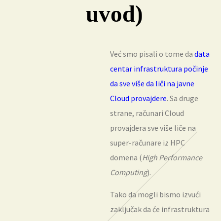
uvod)
Već smo pisali o tome da
data
centar infrastruktura počinje
da sve više da liči na javne
Cloud provajdere
. Sa druge
strane, računari Cloud
provajdera sve više liče na
super-računare iz HPC
domena (
High Performance
Computing
).
Tako da mogli bismo izvući
zaključak da će infrastruktura