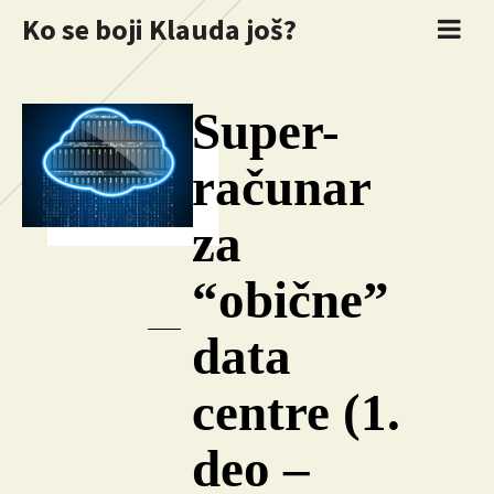
Ko se boji Klauda još?
Super-
računar
za
“obične”
data
centre (1.
deo –