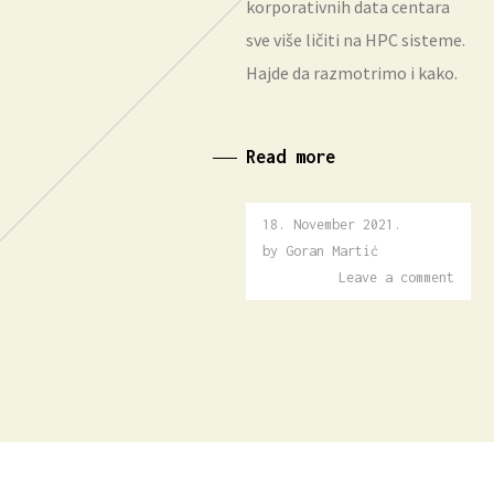
korporativnih data centara
sve više ličiti na HPC sisteme.
Hajde da razmotrimo i kako.
Read more
18. November 2021.
22.
May
by
Goran Martić
2022.
Leave a comment