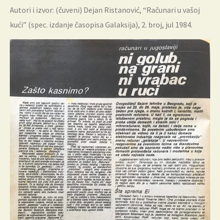
Autori i izvor: (čuveni) Dejan Ristanović, “Računari u vašoj
kući” (spec. izdanje časopisa Galaksija), 2. broj, jul 1984.