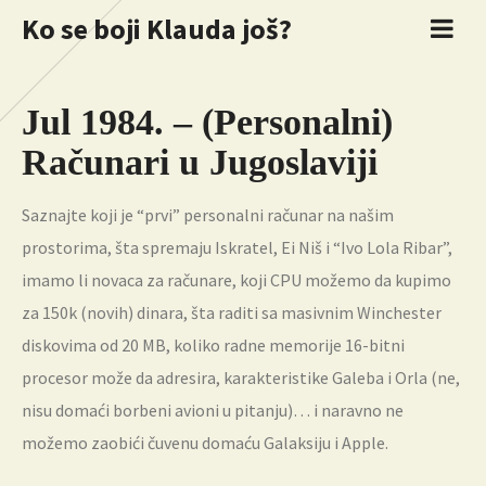
Ko se boji Klauda još?
Jul 1984. – (Personalni)
Računari u Jugoslaviji
Saznajte koji je “prvi” personalni računar na našim
prostorima, šta spremaju Iskratel, Ei Niš i “Ivo Lola Ribar”,
imamo li novaca za računare, koji CPU možemo da kupimo
za 150k (novih) dinara, šta raditi sa masivnim Winchester
diskovima od 20 MB, koliko radne memorije 16-bitni
procesor može da adresira, karakteristike Galeba i Orla (ne,
nisu domaći borbeni avioni u pitanju)… i naravno ne
možemo zaobići čuvenu domaću Galaksiju i Apple.