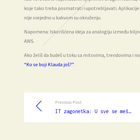
koje tako treba posmatrati i upotrebljavati. Aplikacij
nije svejedno u kakvom su okruženju.
Napomena: Iskorišćena ideja za analogiju između bilj
AWS.
Ako želiš da budeš u toku sa mitovima, trendovima i no
“Ko se boji Klauda još?”
.
Previous Post
IT zagonetka: U sve se meša, a nije margarin?