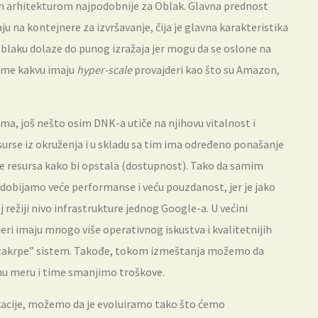
om arhitekturom najpodobnije za Oblak. Glavna prednost
ju na kontejnere za izvršavanje, čija je glavna karakteristika
blaku dolaze do punog izražaja jer mogu da se oslone na
orme kakvu imaju
hyper-scale
provajderi kao što su Amazon,
ama, još nešto osim DNK-a utiče na njihovu vitalnost i
resurse iz okruženja i u skladu sa tim ima određeno ponašanje
e resursa kako bi opstala (dostupnost). Tako da samim
 dobijamo veće performanse i veću pouzdanost, jer je jako
 režiji nivo infrastrukture jednog Google-a. U većini
eri imaju mnogo više operativnog iskustva i kvalitetnijih
i zakrpe” sistem. Takođe, tokom izmeštanja možemo da
u meru i time smanjimo troškove.
likacije, možemo da je evoluiramo tako što ćemo