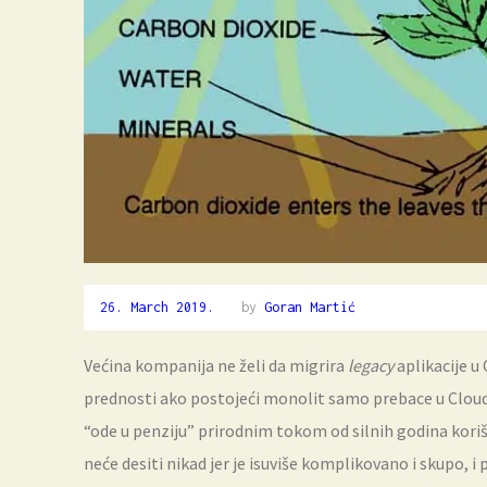
26. March 2019.
26.
by
Goran Martić
March
2019.
Većina kompanija ne želi da migrira
legacy
aplikacije u
prednosti ako postojeći monolit samo prebace u Cloud
“ode u penziju” prirodnim tokom od silnih godina koriš
neće desiti nikad jer je isuviše komplikovano i skupo, i p