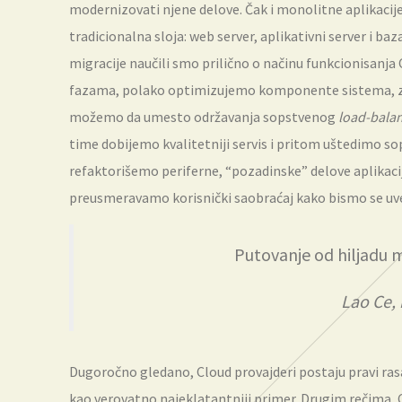
modernizovati njene delove. Čak i monolitne aplikacij
tradicionalna sloja: web server, aplikativni server i b
migracije naučili smo prilično o načinu funkcionisanj
fazama, polako optimizujemo komponente sistema, za
možemo da umesto održavanja sopstvenog
load-bala
time dobijemo kvalitetniji servis i pritom uštedimo s
refaktorišemo periferne, “pozadinske” delove aplikaci
preusmeravamo korisnički saobraćaj kako bismo se uve
Putovanje od hiljadu 
Lao Ce, 
Dugoročno gledano, Cloud provajderi postaju pravi ra
kao verovatno najeklatantniji primer. Drugim rečima, C