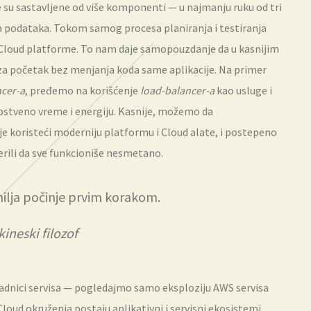
e su sastavljene od više komponenti — u najmanju ruku od tri
aza podataka. Tokom samog procesa planiranja i testiranja
a Cloud platforme. To nam daje samopouzdanje da u kasnijim
 početak bez menjanja koda same aplikacije. Na primer
ncer-a
, pređemo na korišćenje
load-balancer-a
kao usluge i
opstveno vreme i energiju. Kasnije, možemo da
je koristeći moderniju platformu i Cloud alate, i postepeno
rili da sve funkcioniše nesmetano.
milja počinje prvim korakom.
kineski filozof
sadnici servisa — pogledajmo samo eksploziju AWS servisa
loud okruženja postaju aplikativni i servisni ekosistemi,