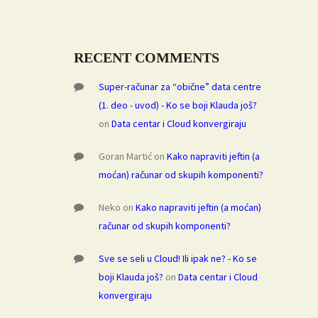
RECENT COMMENTS
Super-računar za “obične” data centre
(1. deo - uvod) - Ko se boji Klauda još?
on
Data centar i Cloud konvergiraju
Goran Martić
on
Kako napraviti jeftin (a
moćan) računar od skupih komponenti?
Neko
on
Kako napraviti jeftin (a moćan)
računar od skupih komponenti?
Sve se seli u Cloud! Ili ipak ne? - Ko se
boji Klauda još?
on
Data centar i Cloud
konvergiraju