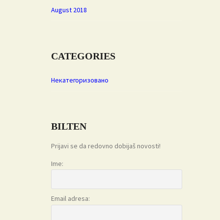
August 2018
CATEGORIES
Некатегоризовано
BILTEN
Prijavi se da redovno dobijaš novosti!
Ime:
Email adresa: