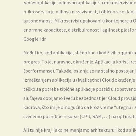
native
aplikacije, odnosno aplikacije sa mikroservisn
mikroservisa je njihova nezavisnost, i obično se oslanja
autonomnost. Mikroservisi upakovani u kontejnere u O
enormne kapacitete, distribuiranost i agilnost platf
Google i dr.
Međutim, kod aplikacija, slično kao i kod živih organiz
progres. To je, naravno, okruženje. Aplikacija koristi 
(performanse). Takođe, oslanja se na stalno postojanj
izmeštanjem aplikacija u (kvalitetno) Cloud okruženje
teško za potrebe tipične aplikacije postići u sopstvenoj
slučajeva dobijamo i veću bezbednost jer Cloud provajd
kadrova, što im je omogućilo da kroz vreme “utegnu 
svedemo potrebne resurse (CPU, RAM, …) na optimaln
Ali tu nije kraj. Iako ne menjamo arhitekturu i kod ap