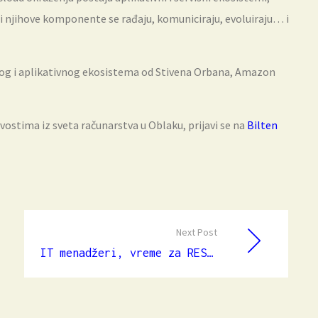
e i njihove komponente se rađaju, komuniciraju, evoluiraju… i
nog i aplikativnog ekosistema od Stivena Orbana, Amazon
vostima iz sveta računarstva u Oblaku, prijavi se na
Bilten
Next Post
IT menadžeri, vreme za RESET?