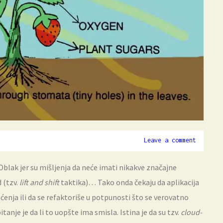
Leave a comment
 Oblak jer su mišljenja da neće imati nikakve značajne
 (tzv.
lift and shift
taktika)… Tako onda čekaju da aplikacija
ćenja ili da se refaktoriše u potpunosti što se verovatno
itanje je da li to uopšte ima smisla. Istina je da su tzv.
cloud-