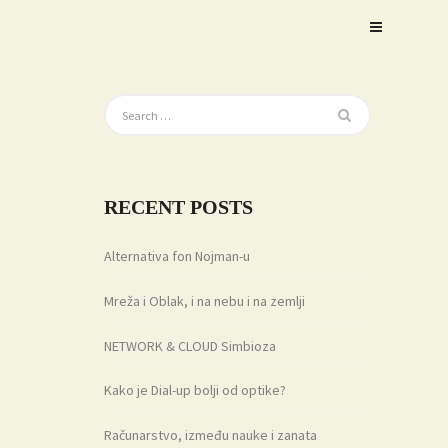
RECENT POSTS
Alternativa fon Nojman-u
Mreža i Oblak, i na nebu i na zemlji
NETWORK & CLOUD Simbioza
Kako je Dial-up bolji od optike?
Računarstvo, između nauke i zanata