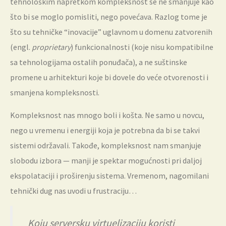
tehnološkim napretkom kompleksnost se ne smanjuje kao
što bi se moglo pomisliti, nego povećava. Razlog tome je
što su tehničke “inovacije” uglavnom u domenu zatvorenih
(engl.
proprietary
) funkcionalnosti (koje nisu kompatibilne
sa tehnologijama ostalih ponuđača), a ne suštinske
promene u arhitekturi koje bi dovele do veće otvorenosti i
smanjena kompleksnosti.
Kompleksnost nas mnogo boli i košta. Ne samo u novcu,
nego u vremenu i energiji koja je potrebna da bi se takvi
sistemi održavali. Takođe, kompleksnost nam smanjuje
slobodu izbora — manji je spektar mogućnosti pri daljoj
ekspolataciji i proširenju sistema. Vremenom, nagomilani
tehnički dug nas uvodi u frustraciju…
Koju serversku virtuelizaciju koristi