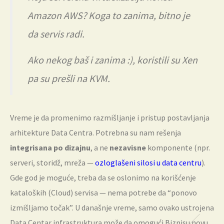
Amazon AWS? Koga to zanima, bitno je
da servis radi.
Ako nekog baš i zanima :), koristili su Xen
pa su prešli na KVM.
Vreme je da promenimo razmišljanje i pristup postavljanja
arhitekture Data Centra. Potrebna su nam rešenja
integrisana po dizajnu
, a ne
nezavisne
komponente (npr.
serveri, storidž, mreža —
ozloglašeni silosi u data centru
).
Gde god je moguće, treba da se oslonimo na korišćenje
kataloških (Cloud) servisa — nema potrebe da “ponovo
izmišljamo točak”. U današnje vreme, samo ovako ustrojena
Data Centar infrastruktura može da omogući Biznisu novu