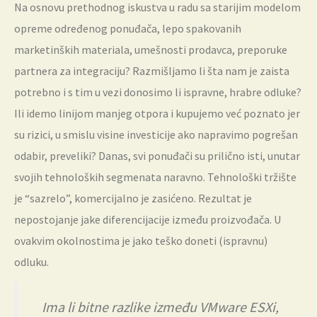
Na osnovu prethodnog iskustva u radu sa starijim modelom
opreme određenog ponuđača, lepo spakovanih
marketinških materiala, umešnosti prodavca, preporuke
partnera za integraciju? Razmišljamo li šta nam je zaista
potrebno i s tim u vezi donosimo li ispravne, hrabre odluke?
Ili idemo linijom manjeg otpora i kupujemo već poznato jer
su rizici, u smislu visine investicije ako napravimo pogrešan
odabir, preveliki? Danas, svi ponuđači su prilično isti, unutar
svojih tehnoloških segmenata naravno. Tehnološki tržište
je “sazrelo”, komercijalno je zasićeno. Rezultat je
nepostojanje jake diferencijacije između proizvođača. U
ovakvim okolnostima je jako teško doneti (ispravnu)
odluku.
Ima li bitne razlike između VMware ESXi,