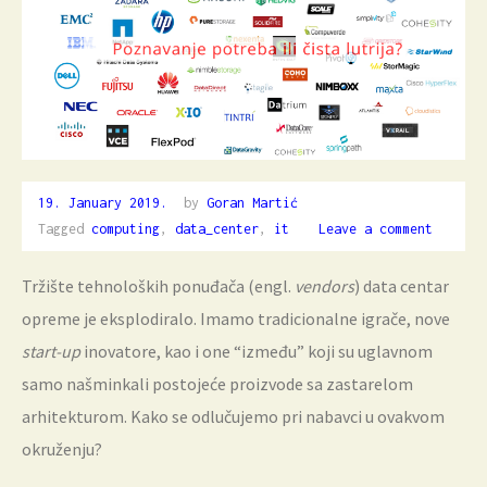
19. January 2019.
6.
by
Goran Martić
February
Tagged
computing
,
data_center
,
it
Leave a comment
2019.
Tržište tehnoloških ponuđača (engl.
vendors
) data centar
opreme je eksplodiralo. Imamo tradicionalne igrače, nove
start-up
inovatore, kao i one “između” koji su uglavnom
samo našminkali postojeće proizvode sa zastarelom
arhitekturom. Kako se odlučujemo pri nabavci u ovakvom
okruženju?