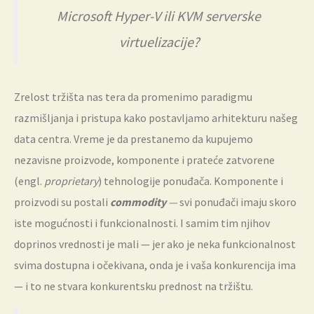
Microsoft Hyper-V ili KVM serverske
virtuelizacije?
Zrelost tržišta nas tera da promenimo paradigmu
razmišljanja i pristupa kako postavljamo arhitekturu našeg
data centra. Vreme je da prestanemo da kupujemo
nezavisne proizvode, komponente i prateće zatvorene
(engl.
proprietary
) tehnologije ponuđača. Komponente i
proizvodi su postali
commodity
—
svi ponuđači imaju skoro
iste mogućnosti i funkcionalnosti. I samim tim njihov
doprinos vrednosti je mali — jer ako je neka funkcionalnost
svima dostupna i očekivana, onda je i vaša konkurencija ima
— i to ne stvara konkurentsku prednost na tržištu.