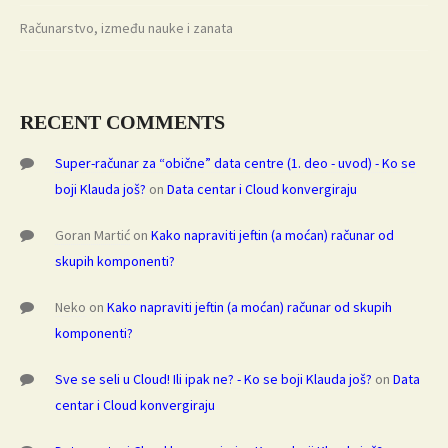
Računarstvo, između nauke i zanata
RECENT COMMENTS
Super-računar za “obične” data centre (1. deo - uvod) - Ko se
boji Klauda još?
on
Data centar i Cloud konvergiraju
Goran Martić
on
Kako napraviti jeftin (a moćan) računar od
skupih komponenti?
Neko
on
Kako napraviti jeftin (a moćan) računar od skupih
komponenti?
Sve se seli u Cloud! Ili ipak ne? - Ko se boji Klauda još?
on
Data
centar i Cloud konvergiraju