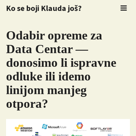
Ko se boji Klauda još?
Odabir opreme za
Data Centar —
donosimo li ispravne
odluke ili idemo
linijom manjeg
otpora?