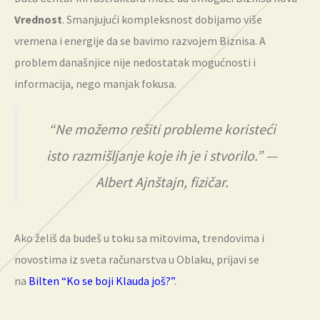
Vrednost
. Smanjujući kompleksnost dobijamo više
vremena i energije da se bavimo razvojem Biznisa. A
problem današnjice nije nedostatak mogućnosti i
informacija, nego manjak fokusa.
“Ne možemo rešiti probleme koristeći
isto razmišljanje koje ih je i stvorilo.” —
Albert Ajnštajn, fizičar.
Ako želiš da budeš u toku sa mitovima, trendovima i
novostima iz sveta računarstva u Oblaku, prijavi se
na
Bilten “Ko se boji Klauda još?”
.