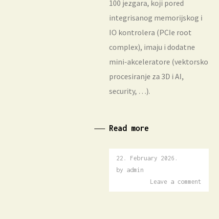
100 jezgara, koji pored
integrisanog memorijskog i
IO kontrolera (PCIe root
complex), imaju i dodatne
mini-akceleratore (vektorsko
procesiranje za 3D i AI,
security, …).
Read more
22. February 2026.
22.
February
by
admin
2026.
Leave a comment