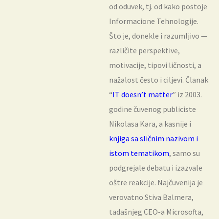
od oduvek, tj. od kako postoje
Informacione Tehnologije.
Što je, donekle i razumljivo —
različite perspektive,
motivacije, tipovi ličnosti, a
nažalost često i ciljevi. Članak
“
IT doesn’t matter
” iz 2003.
godine čuvenog publiciste
Nikolasa Kara, a kasnije i
knjiga sa sličnim nazivom i
istom tematikom
, samo su
podgrejale debatu i izazvale
oštre reakcije. Najčuvenija je
verovatno Stiva Balmera,
tadašnjeg CEO-a Microsofta,