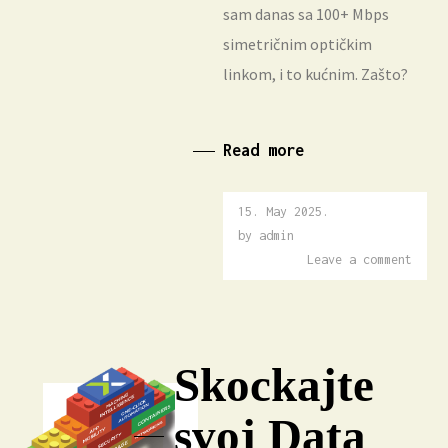
sam danas sa 100+ Mbps
simetričnim optičkim
linkom, i to kućnim. Zašto?
Read more
15. May 2025.
15.
May
by
admin
2025.
Leave a comment
Skockajte
svoj Data