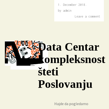
1. December 2018.
5.
December
by
admin
2018.
Leave a comment
Data Centar
kompleksnost
šteti
Poslovanju
Hajde da pogledamo