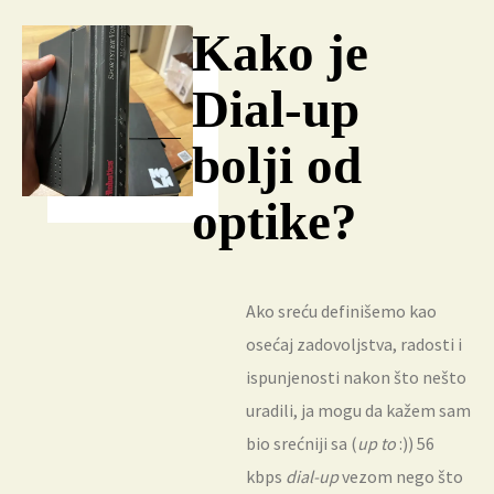
Kako je
Dial-up
bolji od
optike?
Ako sreću definišemo kao
osećaj zadovoljstva, radosti i
ispunjenosti nakon što nešto
uradili, ja mogu da kažem sam
bio srećniji sa (
up to
:)) 56
kbps
dial-up
vezom nego što