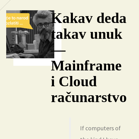
Kakav deda
takav unuk
—
Mainframe
i Cloud
računarstvo
If computers of