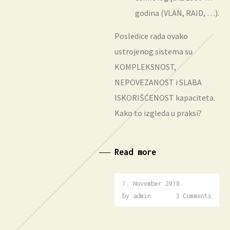
godina (VLAN, RAID, …).
Posledice rada ovako
ustrojenog sistema su
KOMPLEKSNOST,
NEPOVEZANOST i SLABA
ISKORIŠĆENOST kapaciteta.
Kako to izgleda u praksi?
Read more
1. November 2018.
1.
December
by
admin
3 Comments
2018.