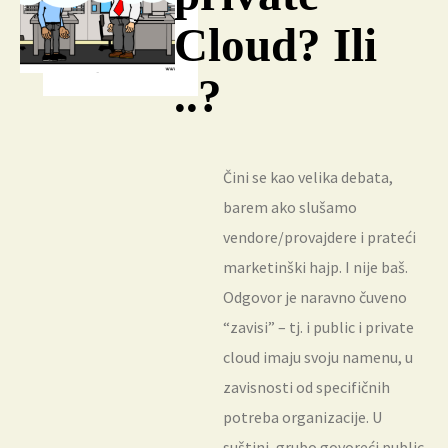
Cloud? Ili
..?
Čini se kao velika debata,
barem ako slušamo
vendore/provajdere i prateći
marketinški hajp. I nije baš.
Odgovor je naravno čuveno
“zavisi” – tj. i public i private
cloud imaju svoju namenu, u
zavisnosti od specifičnih
potreba organizacije. U
suštini, grubo govoreći public