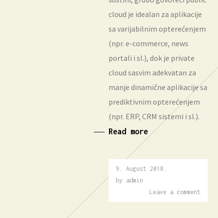
cloud je idealan za aplikacije
sa varijabilnim opterećenjem
(npr. e-commerce, news
portali i sl.), dok je private
cloud sasvim adekvatan za
manje dinamične aplikacije sa
prediktivnim opterećenjem
(npr. ERP, CRM sistemi i sl.).
Read more
9. August 2018.
16.
December
by
admin
2018.
Leave a comment