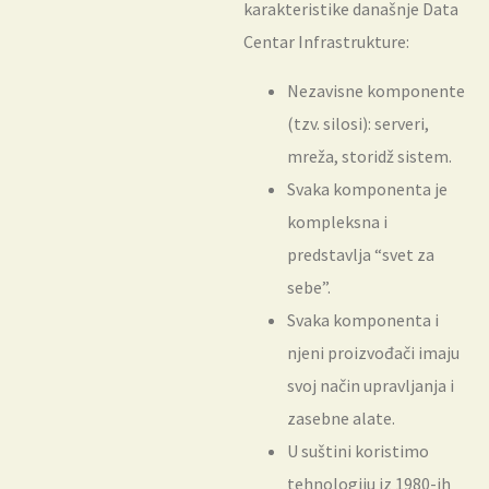
karakteristike današnje Data
Centar Infrastrukture:
Nezavisne komponente
(tzv. silosi): serveri,
mreža, storidž sistem.
Svaka komponenta je
kompleksna i
predstavlja “svet za
sebe”.
Svaka komponenta i
njeni proizvođači imaju
svoj način upravljanja i
zasebne alate.
U suštini koristimo
tehnologiju iz 1980-ih