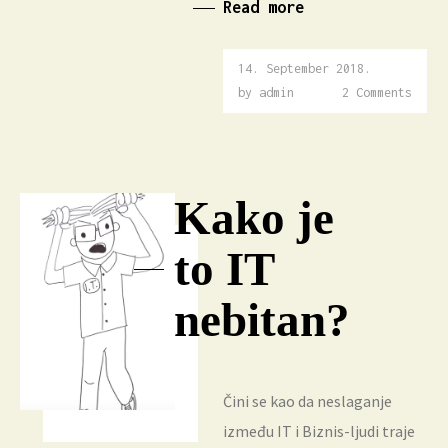
Read more
14. September 2018.
23.
February
by
admin
2 Comments
2026.
Kako je
to IT
nebitan?
Čini se kao da neslaganje
između IT i Biznis-ljudi traje