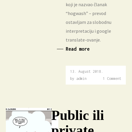
koji je nazvao članak
“hogwash” – prevod
ostavljam za slobodnu
interpretaciju i google
translate-ovanje.
Read more
13. August 2018.
16.
December
by
admin
1 Comment
2018.
Public ili
private